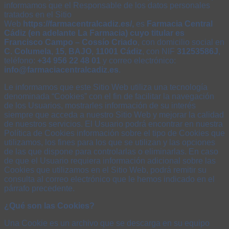
informamos que el Responsable de los datos personales
tratados en el Sitio
Web
https://farmacentralcadiz.es/,
es
Farmacia Central
Cádiz (en adelante La Farmacia) cuyo titular es
Francisco Campo – Cossío Criado
, con domicilio social en
C. Columela, 15, BAJO, 11001 Cádiz
, con NIF
31253586J
,
teléfono:
+34 956 22 48 01
y correo electrónico:
info@farmaciacentralcadiz.es
.
Le informamos que este Sitio Web utiliza una tecnología
denominada “Cookies” con el fin de facilitar la navegación
de los Usuarios, mostrarles información de su interés
siempre que acceda a nuestro Sitio Web y mejorar la calidad
de nuestros servicios. El Usuario podrá encontrar en nuestra
Política de Cookies información sobre el tipo de Cookies que
utilizamos, los fines para los que se utilizan y las opciones
de las que dispone para controlarlas o eliminarlas. En caso
de que el Usuario requiera información adicional sobre las
Cookies que utilizamos en el Sitio Web, podrá remitir su
consulta al correo electrónico que le hemos indicado en el
párrafo precedente.
¿Qué son las Cookies?
Una Cookie es un archivo que se descarga en su equipo