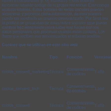
«pin») o compartirlas (p. ej. «tuitear»). Estos botones
funcionan usando código de la propia red social. Este código
incrusta cookies. Estos botones de redes sociales pueden
almacenar y procesar cierta información, de esta manera
puede ser mostrado un anuncio personalizado. Por favor lea
la política de privacidad de estas redes sociales (que puede
cambiar frecuentemente) para saber que hacen con los
datos personales que procesan usando estas cookies. Los
datos que reciben son anonimizados el máximo posible.
Cookies que se utilizan en este sitio web
Nombre
Tipo
Funcion
Vencimi
Consentimiento
cookie_consent_marketing
Técnica
1 año
de cookies
Consentimiento
cookie_consent_tech
Técnica
1 año
de cookies
Consentimiento
cookie_consent
Técnica
1 año
de cookies