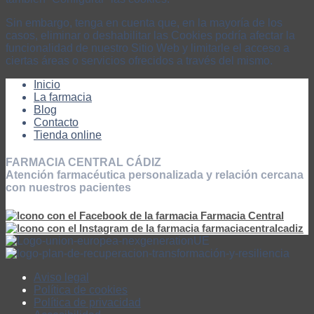
Sin embargo, tenga en cuenta que, en la mayoría de los
casos, eliminar o deshabilitar las Cookies podría afectar la
funcionalidad de nuestro Sitio Web y limitarle el acceso a
ciertas áreas o servicios ofrecidos a través del mismo.
Inicio
La farmacia
Blog
Contacto
Tienda online
FARMACIA CENTRAL CÁDIZ
Atención farmacéutica personalizada y relación cercana
con nuestros pacientes
Farmacia Central
farmaciacentralcadiz
Aviso legal
Política de cookies
Política de privacidad